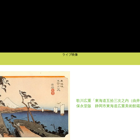
ライブ映像
歌川広重「東海道五拾三次之内（由井
保永堂版 静岡市東海道広重美術館蔵