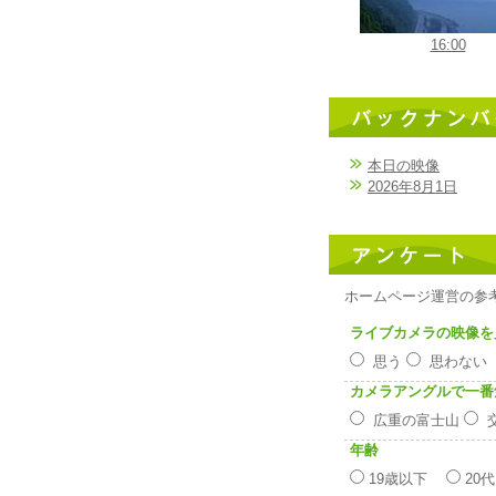
16:00
本日の映像
2026年8月1日
ホームページ運営の参
ライブカメラの映像を
思う
思わな
カメラアングルで一番
広重の富士山
年齢
19歳以下
20