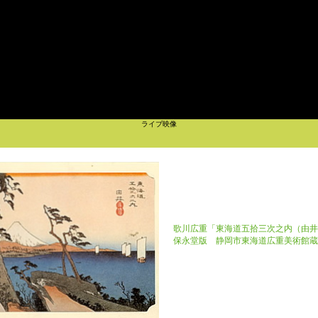
ライブ映像
歌川広重「東海道五拾三次之内（由井
保永堂版 静岡市東海道広重美術館蔵