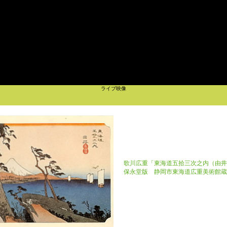
ライブ映像
歌川広重「東海道五拾三次之内（由井
保永堂版 静岡市東海道広重美術館蔵