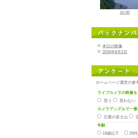
16:00
本日の映像
2026年8月2日
ホームページ運営の参
ライブカメラの映像を
思う
思わな
カメラアングルで一番
広重の富士山
年齢
19歳以下
20