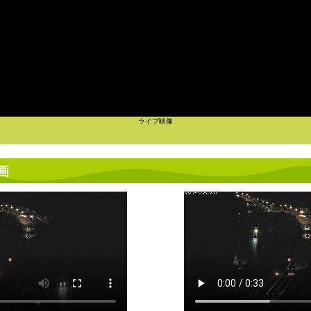
ライブ映像
画