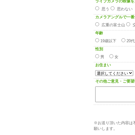
ライブカメラの映像を
思う
思わな
カメラアングルで一番
広重の富士山
年齢
19歳以下
20
性別
男
女
お住まい
その他ご意見・ご要望
※お送り頂いた内容は
願いします。