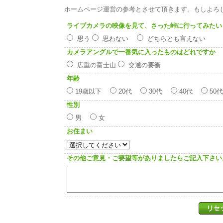
ホームページ運営の参考とさせて頂きます。もしよろ
ライブカメラの映像を見て、さった峠に行ってみたい
思う
思わない
どちらとも言えない
カメラアングルで一番気に入ったものはどれですか
広重の富士山
交通の要衝
年齢
19歳以下
20代
30代
40代
50
性別
男
女
お住まい
その他ご意見・ご要望等がありましたらご記入下さい