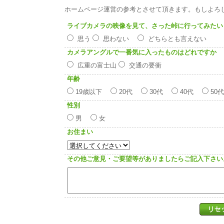
ホームページ運営の参考とさせて頂きます。もしよろ
ライブカメラの映像を見て、さった峠に行ってみたい
思う
思わない
どちらとも言えない
カメラアングルで一番気に入ったものはどれですか
広重の富士山
交通の要衝
年齢
19歳以下
20代
30代
40代
50
性別
男
女
お住まい
その他ご意見・ご要望等がありましたらご記入下さい