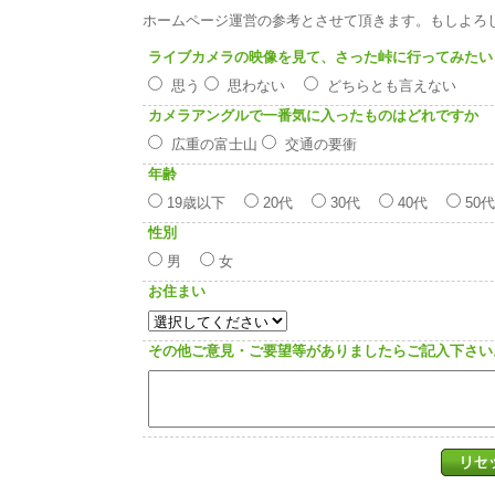
ホームページ運営の参考とさせて頂きます。もしよろ
ライブカメラの映像を見て、さった峠に行ってみたい
思う
思わない
どちらとも言えない
カメラアングルで一番気に入ったものはどれですか
広重の富士山
交通の要衝
年齢
19歳以下
20代
30代
40代
50
性別
男
女
お住まい
その他ご意見・ご要望等がありましたらご記入下さい